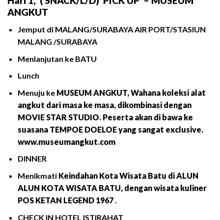
Hari 1
,
(
SNACK/
L/D)
PICK UP – MUSEUM
ANGKUT
Jemput di MALANG/SURABAYA AIR PORT/STASIUN
MALANG /SURABAYA
Menlanjutan ke BATU
Lunch
Menuju ke
MUSEUM ANGKUT, Wahana koleksi alat
angkut dari masa ke masa, dikombinasi dengan
MOVIE STAR STUDIO. Peserta akan di bawa ke
suasana TEMPOE DOELOE yang sangat exclusive.
www.museumangkut.com
DINNER
Menikmati
Keindahan Kota Wisata Batu di ALUN
ALUN KOTA WISATA BATU, dengan wisata kuliner
POS KETAN LEGEND 1967
.
CHECK IN HOTEL ISTIRAHAT