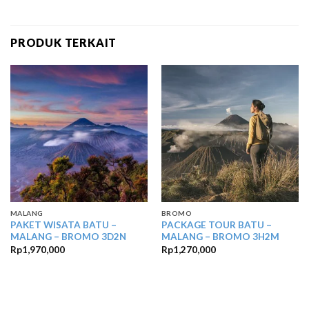
PRODUK TERKAIT
MALANG
BROMO
PAKET WISATA BATU –
PACKAGE TOUR BATU –
MALANG – BROMO 3D2N
MALANG – BROMO 3H2M
Rp
1,970,000
Rp
1,270,000