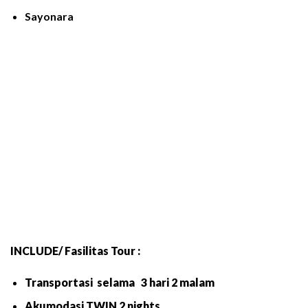
Sayonara
INCLUDE/ Fasilitas Tour :
Transportasi
selama
3
hari
2
malam
Akumodasi
TWIN
2
nights