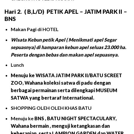
Hari
2.
(
B
,L/D) PETIK APEL
– JATIM PARK II –
BNS
Makan Pagi di HOTEL
Wisata Kebun petik Apel ( Menikmati apel Segar
sepuasnya) di hamparan kebun apel seluas 23.000 ha.
Peserta dengan bebas dan makan apel sepuasnya.
Lunch
Menuju ke WISATA JATIM PARK II/BATU SCREET
ZOO, Wahana koleksi satwa di padu dengan
berbagai permainan serta dilengkapi MUSEUM
SATWA yang bertaraf International.
SHOPPING OLEH OLEH KHAS BATU
Menuju ke
BNS , BATU NIGHT SPECTACULARY,
Wahana bermain , menguji ketangkasan dan
keberanian, serta LAMPION GARDEN dan WATER