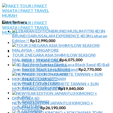
Skip
to
content
Entri Terbaru
BRUNEI DARUSSALAM EXPERIENCE 4D3N Lebaran
Edition !!
Rp
12,990,000
BERANDA
TOUR 2 NEGARA ASIA 5H4M (LOW SEASON)
PAKET TOUR
MALAYSIA – SINGAPORE
Rp
6,075,000
PAKET TOUR KOREA
4D Bali
PAKET TOUR MALAYSIA
Jeep Sunrise Black Lava Black Sand
Rp
2,770,000
PAKET TOUR SINGAPORE
PAKET TOUR THAILAND
PAKET TOUR VIETNAM
PAKET TOUR TURKI
NEWYEAR EDITION FAVORITE TAIWAN + SUN
PAKET TOUR LAINNYA
MOON LAKE CRUISE 7D
Rp
19,840,000
TOUR DOMESTIK
BALI
BANYUWANGI
NEWYEAR EDITION JAPAN FUJI KIMONO +
BELITUNG
DISNEYSEA 6D
Rp
26,190,000
DERAWAN