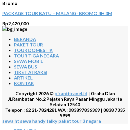
Bromo
PACKAGE TOUR BATU – MALANG- BROMO 4H 3M
Rp
2,420,000
BERANDA
PAKET TOUR
TOUR DOMESTIK
TOUR TIGA NEGARA
SEWA MOBIL
SEWA BUS
TIKET ATRAKSI
ARTIKEL
KONTAK
Copyright 2026 ©
pirantitravel.id
| Graha Dian
Jl.Rambutan No.2 Pejaten Raya Pasar Minggu Jakarta
Selatan 12540
Telepon : 62 21-7824281 WA : 083897836369 | 0838 7335
5999
sewa ht
sewa handy talky
paket tour 3 negara