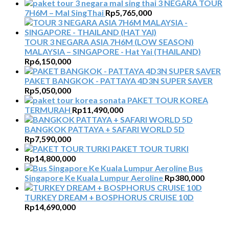
3 NEGARA TOUR
7H6M – Mal SingThai
Rp
5,765,000
TOUR 3 NEGARA ASIA 7H6M (LOW SEASON)
MALAYSIA – SINGAPORE - Hat Yai (THAILAND)
Rp
6,150,000
PAKET BANGKOK - PATTAYA 4D3N SUPER SAVER
Rp
5,050,000
PAKET TOUR KOREA
TERMURAH
Rp
11,490,000
BANGKOK PATTAYA + SAFARI WORLD 5D
Rp
7,590,000
PAKET TOUR TURKI
Rp
14,800,000
Bus
Singapore Ke Kuala Lumpur Aeroline
Rp
380,000
TURKEY DREAM + BOSPHORUS CRUISE 10D
Rp
14,690,000