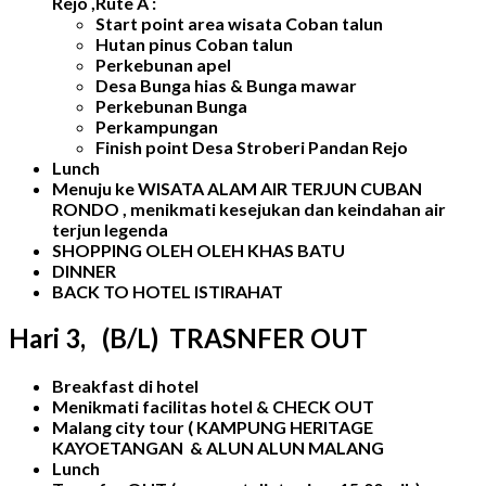
Rejo ,Rute A :
Start point area wisata Coban talun
Hutan pinus Coban talun
Perkebunan apel
Desa Bunga hias & Bunga mawar
Perkebunan Bunga
Perkampungan
Finish point Desa Stroberi Pandan Rejo
Lunch
Menuju ke WISATA ALAM AIR TERJUN CUBAN
RONDO , menikmati kesejukan dan keindahan air
terjun legenda
SHOPPING OLEH OLEH KHAS BATU
DINNER
BACK TO HOTEL ISTIRAHAT
Hari
3,
(B
/L) TRASNFER OUT
Breakfast di hotel
Menikmati facilitas hotel & CHECK OUT
Malang city tour ( KAMPUNG HERITAGE
KAYOETANGAN & ALUN ALUN MALANG
Lunch