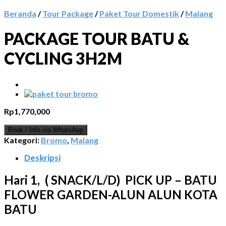
Beranda
/
Tour Package
/
Paket Tour Domestik
/
Malang
PACKAGE TOUR BATU &
CYCLING 3H2M
Rp
1,770,000
Book / Info via WhatsApp
Kategori:
Bromo
,
Malang
Deskripsi
Hari 1
,
(
SNACK/
L/D)
PICK UP –
BATU
FLOWER GARDEN-ALUN ALUN KOTA
BATU