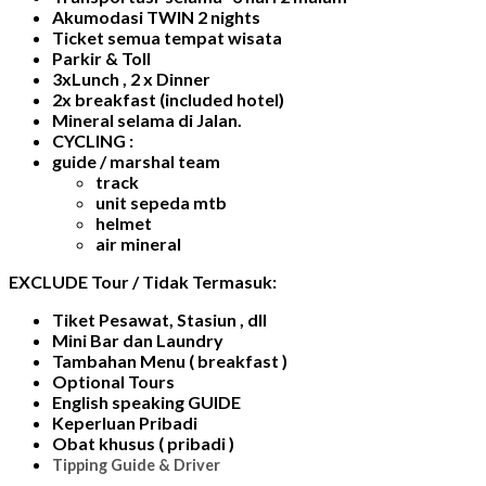
Akumodasi
TWIN
2
nights
Ticket semua tempat wisata
Parkir & Toll
3xLunch , 2 x Dinner
2x breakfast (included hotel)
Mineral selama di Jalan.
CYCLING :
guide / marshal team
track
unit sepeda mtb
helmet
air mineral
EXCLUDE Tour / Tidak Termasuk:
Tiket Pesawat, Stasiun , dll
Mini Bar dan Laundry
Tambahan Menu ( breakfast )
Optional Tours
English speaking GUIDE
Keperluan Pribadi
Obat khusus ( pribadi )
Tipping Guide & Driver