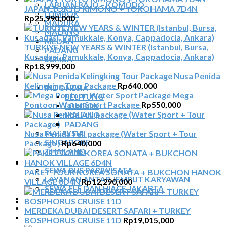
LABUAN BAJO – KOMODO
JAPAN TOKYO KIMONO + YOKOHAMA 7D4N
LOMBOK
Rp
25,990,000
MADURA
MALANG
MEDAN
TURKIYE NEW YEARS & WINTER (Istanbul, Bursa,
PADANG
Kusadasi, Pamukkale, Konya, Cappadocia, Ankara)
SUMBA
Rp
18,999,000
TOUR TIGA NEGARA
Nusa Penida
SEWA MOBIL
Kelingking Tour Package
Rp
640,000
INDONESIA
Mega
BELITUNG
Pontoon Water Sport Package
Rp
550,000
LOMBOK
MALANG
PADANG
Nusa Penida Full package (Water Sport + Tour
MALAYSIA
SINGAPORE
Package )
Rp
640,000
THAILAND
SEWA BUS
SEWA BUS PARIWISATA
PAKET TOUR KOREA SONATA + BUKCHON HANOK
LAYANAN ANTAR JEMPUT KARYAWAN
VILLAGE 6D4N
Rp
12,290,000
SEWA ELF DAN HIACE JAKARTA
TIKET ATRAKSI
ARTIKEL
MERDEKA DUBAI DESERT SAFARI + TURKEY
KONTAK
BOSPHORUS CRUISE 11D
Rp
19,015,000