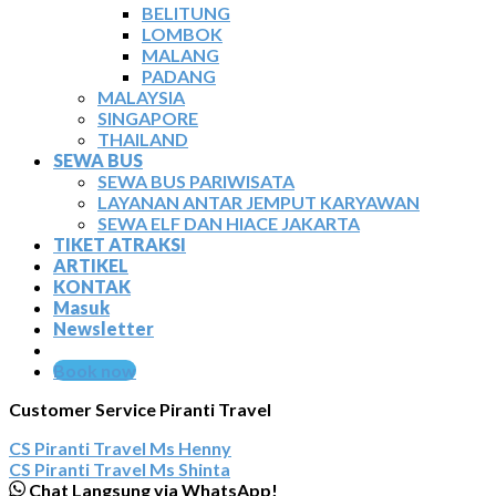
BELITUNG
LOMBOK
MALANG
PADANG
MALAYSIA
SINGAPORE
THAILAND
SEWA BUS
SEWA BUS PARIWISATA
LAYANAN ANTAR JEMPUT KARYAWAN
SEWA ELF DAN HIACE JAKARTA
TIKET ATRAKSI
ARTIKEL
KONTAK
Masuk
Newsletter
Book now
Customer Service Piranti Travel
CS Piranti Travel
Ms Henny
CS Piranti Travel
Ms Shinta
Chat Langsung via WhatsApp!