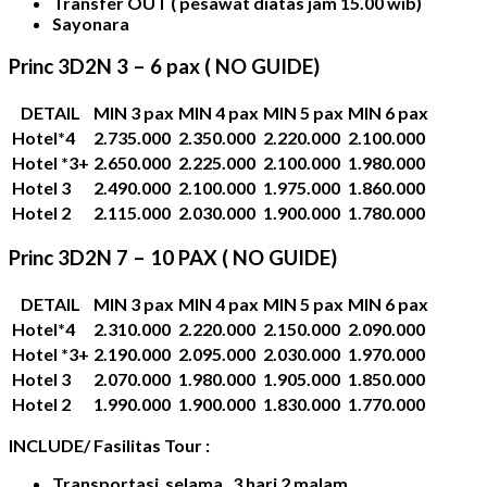
Transfer OUT ( pesawat diatas jam 15.00 wib)
Sayonara
Princ 3D2N 3 – 6 pax ( NO GUIDE)
DETAIL
MIN 3 pax
MIN 4 pax
MIN 5 pax
MIN 6 pax
Hotel*4
2.735.000
2.350.000
2.220.000
2.100.000
Hotel *3+
2.650.000
2.225.000
2.100.000
1.980.000
Hotel 3
2.490.000
2.100.000
1.975.000
1.860.000
Hotel 2
2.115.000
2.030.000
1.900.000
1.780.000
Princ 3D2N 7 – 10 PAX ( NO GUIDE)
DETAIL
MIN 3 pax
MIN 4 pax
MIN 5 pax
MIN 6 pax
Hotel*4
2.310.000
2.220.000
2.150.000
2.090.000
Hotel *3+
2.190.000
2.095.000
2.030.000
1.970.000
Hotel 3
2.070.000
1.980.000
1.905.000
1.850.000
Hotel 2
1.990.000
1.900.000
1.830.000
1.770.000
INCLUDE/ Fasilitas Tour :
Transportasi
selama
3
hari
2
malam