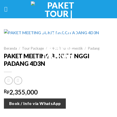
Skip
to
content
Beranda
/
Tour Package
/
Paket Tour Domestik
/
Padang
PAKET MEETING BUKITTINGGI
PADANG 4D3N
2,355,000
Rp
Book / Info via WhatsApp