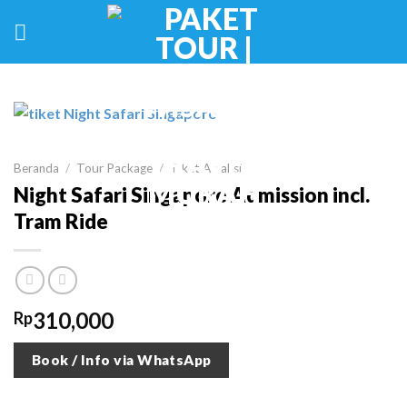
Skip
to
content
Beranda
/
Tour Package
/
Tiket Atraksi
Night Safari Singapore Admission incl.
Tram Ride
310,000
Rp
Book / Info via WhatsApp