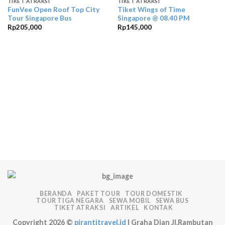
TIKET ATRAKSI
TIKET ATRAKSI
FunVee Open Roof Top City
Tiket Wings of Time
Tour Singapore Bus
Singapore @ 08.40 PM
Rp
205,000
Rp
145,000
BERANDA
PAKET TOUR
TOUR DOMESTIK
TOUR TIGA NEGARA
SEWA MOBIL
SEWA BUS
TIKET ATRAKSI
ARTIKEL
KONTAK
Copyright 2026 ©
pirantitravel.id
| Graha Dian Jl.Rambutan