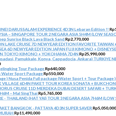
NEI DARUSSALAM EXPERIENCE 4D3N Lebaran Edition !!
Rp
TOUR 2 NEGARA ASIA 5H4M (LOW SEASO
Jeep Sunrise Black Lava Black Sand
Rp
2,770,000
NEWYEAR EDITION FAVORITE TAIWAN 
NEWYEAR EDITION JAPAN FUJI KIMONO + DISNEYS
AN TOKYO KIMONO + YOKOHAMA 7D4N
Rp
25,990,000
TURKIYE NE
0
elingking Tour Package
Rp
640,000
 Water Sport Package
Rp
550,000
Nusa Penida Full package (Water Sport + Tour Package )
PAKET TOUR KOREA SONATA + BUKCHON
MERDEKA DUBAI DESERT SAFARI + TUR
6M – Mal SingThai
Rp
5,765,000
TOUR 3 NEGARA ASIA 7H6M (LOW S
AKET BANGKOK - PATTAYA 4D3N SUPER SAVER
Rp
5,050,00
RMURAH
Rp
11,490,000