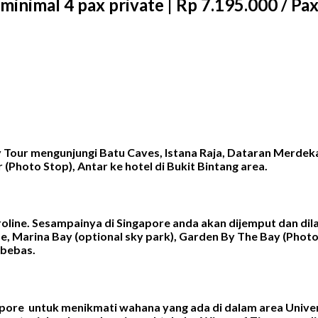
minimal 4 pax private | Rp 7.195.000 / Pa
 Tour mengunjungi Batu Caves, Istana Raja, Dataran Merdeka, 
(Photo Stop), Antar ke hotel di Bukit Bintang area.
roline. Sesampainya di Singapore anda akan dijemput dan dil
, Marina Bay (optional sky park), Garden By The Bay (Photo 
 bebas.
ngapore untuk menikmati wahana yang ada di dalam area Univ