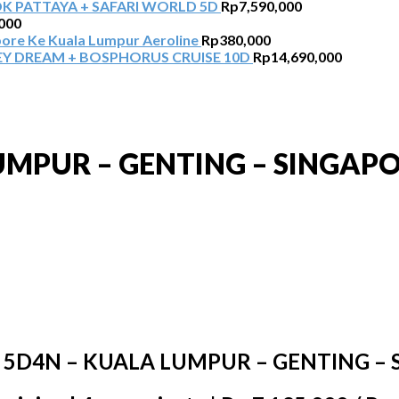
 PATTAYA + SAFARI WORLD 5D
Rp
7,590,000
000
pore Ke Kuala Lumpur Aeroline
Rp
380,000
Y DREAM + BOSPHORUS CRUISE 10D
Rp
14,690,000
UMPUR – GENTING – SINGAP
 5D4N – KUALA LUMPUR – GENTING –