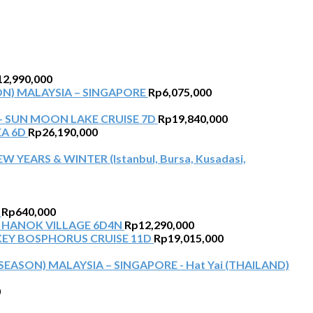
12,990,000
N) MALAYSIA – SINGAPORE
Rp
6,075,000
+ SUN MOON LAKE CRUISE 7D
Rp
19,840,000
EA 6D
Rp
26,190,000
W YEARS & WINTER (Istanbul, Bursa, Kusadasi,
Rp
640,000
 HANOK VILLAGE 6D4N
Rp
12,290,000
KEY BOSPHORUS CRUISE 11D
Rp
19,015,000
EASON) MALAYSIA – SINGAPORE - Hat Yai (THAILAND)
0