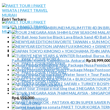
Skip
to
content
Entri Terbaru
BRU
4D Bali 
BERANDA
JAP
PAKET TOUR
PAKET TOUR KOREA
Pamukkale, Konya, Cappadocia, Ankara)
Rp
18,999,00
PAKET TOUR MALAYSIA
Nusa Penida K
PAKET TOUR SINGAPORE
Mega Pontoon
PAKET TOUR THAILAND
PAKET TOUR VIETNAM
PAKET TOUR TURKI
PAKET TOUR LAINNYA
3 NEGARA TOUR 7H
TOUR DOMESTIK
BALI
Rp
6,150,000
BANYUWANGI
P
BELITUNG
PAKET TOUR KOREA TE
DERAWAN