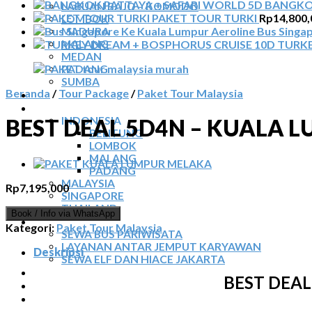
BANGKOK
LABUAN BAJO – KOMODO
PAKET TOUR TURKI
Rp
14,800,
LOMBOK
Bus Singa
MADURA
MALANG
TURKE
MEDAN
PADANG
SUMBA
Beranda
/
Tour Package
/
Paket Tour Malaysia
TOUR TIGA NEGARA
SEWA MOBIL
INDONESIA
BEST DEAL 5D4N – KUALA L
BELITUNG
LOMBOK
MALANG
PADANG
MALAYSIA
Rp
7,195,000
SINGAPORE
THAILAND
Book / Info via WhatsApp
SEWA BUS
Kategori:
Paket Tour Malaysia
SEWA BUS PARIWISATA
LAYANAN ANTAR JEMPUT KARYAWAN
Deskripsi
SEWA ELF DAN HIACE JAKARTA
TIKET ATRAKSI
BEST DEAL
ARTIKEL
KONTAK