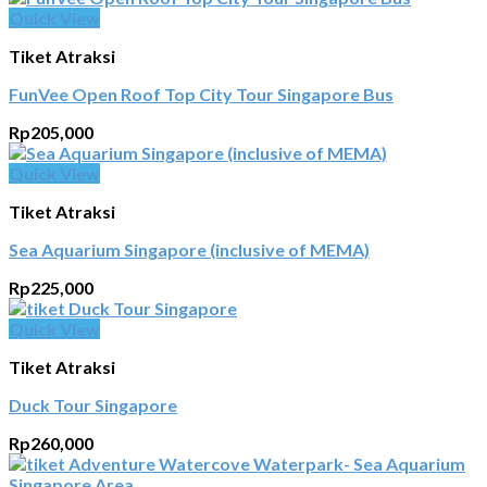
Quick View
Tiket Atraksi
FunVee Open Roof Top City Tour Singapore Bus
Rp
205,000
Quick View
Tiket Atraksi
Sea Aquarium Singapore (inclusive of MEMA)
Rp
225,000
Quick View
Tiket Atraksi
Duck Tour Singapore
Rp
260,000