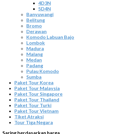
4D3N
5D4N
Banyuwangi
Belitung
Bromo
Derawan
Komodo Labuan Bajo
Lombok
Madura
Malang
Medan
Padang
Pulau Komodo
Sumba
Paket Tour Korea
Paket Tour Malaysia
Paket Tour Singapore
Paket Tour Thailand
Paket Tour Turki
Paket Tour Vietnam
Tiket Atraksi
Tour Tiga Negara
Saring berdasarkan harga