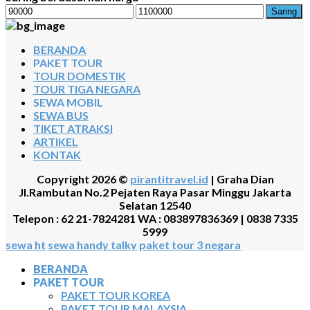
Harga
Harga
Saring
terendah
tertinggi
BERANDA
PAKET TOUR
TOUR DOMESTIK
TOUR TIGA NEGARA
SEWA MOBIL
SEWA BUS
TIKET ATRAKSI
ARTIKEL
KONTAK
Copyright 2026 ©
pirantitravel.id
| Graha Dian
Jl.Rambutan No.2 Pejaten Raya Pasar Minggu Jakarta
Selatan 12540
Telepon : 62 21-7824281 WA : 083897836369 | 0838 7335
5999
sewa ht
sewa handy talky
paket tour 3 negara
BERANDA
PAKET TOUR
PAKET TOUR KOREA
PAKET TOUR MALAYSIA