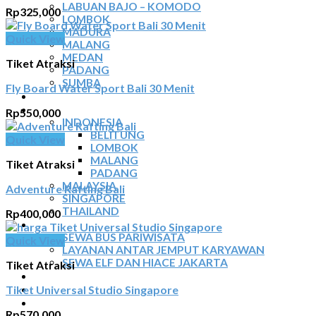
LABUAN BAJO – KOMODO
Rp
325,000
LOMBOK
MADURA
Quick View
MALANG
MEDAN
Tiket Atraksi
PADANG
SUMBA
Fly Board Water Sport Bali 30 Menit
TOUR TIGA NEGARA
SEWA MOBIL
Rp
550,000
INDONESIA
BELITUNG
Quick View
LOMBOK
MALANG
Tiket Atraksi
PADANG
MALAYSIA
Adventure Rafting Bali
SINGAPORE
THAILAND
Rp
400,000
SEWA BUS
SEWA BUS PARIWISATA
Quick View
LAYANAN ANTAR JEMPUT KARYAWAN
SEWA ELF DAN HIACE JAKARTA
Tiket Atraksi
TIKET ATRAKSI
ARTIKEL
Tiket Universal Studio Singapore
KONTAK
Rp
570,000