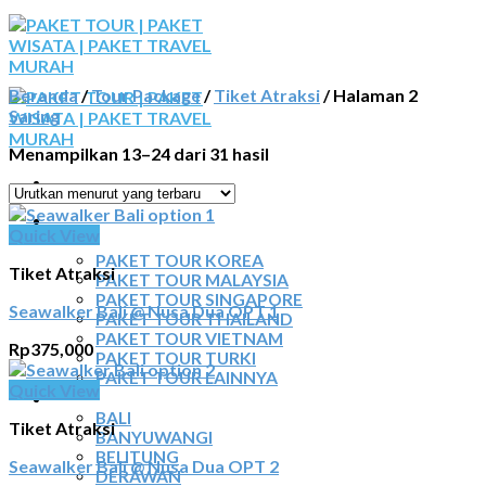
Skip
to
content
Beranda
/
Tour Package
/
Tiket Atraksi
/
Halaman 2
Saring
Menampilkan 13–24 dari 31 hasil
BERANDA
Quick View
PAKET TOUR
PAKET TOUR KOREA
Tiket Atraksi
PAKET TOUR MALAYSIA
PAKET TOUR SINGAPORE
Seawalker Bali @ Nusa Dua OPT 1
PAKET TOUR THAILAND
PAKET TOUR VIETNAM
Rp
375,000
PAKET TOUR TURKI
PAKET TOUR LAINNYA
Quick View
TOUR DOMESTIK
BALI
Tiket Atraksi
BANYUWANGI
BELITUNG
Seawalker Bali @ Nusa Dua OPT 2
DERAWAN