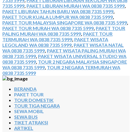
7335 5999
,
PAKET LIBURAN LIBURAN SEKOLAH WA 0838
7335 5999
,
PAKET LIBURAN MURAH WA 0838 7335 5999
,
PAKET LIBURAN TAHUN BARU WA 0838 7335 5999
,
PAKET TOUR KUALA LUMPUR WA 0838 7335 5999
,
PAKET TOUR MALAYSIA SINGAPORE WA 0838 7335 5999
,
PAKET TOUR MURAH WA 0838 7335 5999
,
PAKET TOUR
PALING MURAH WA 0838 7335 5999
,
PAKET TOUR
TERMURAH WA 0838 7335 5999
,
PAKET WISATA
LEGOLAND WA 0838 7335 5999
,
PAKET WISATA NATAL
WA 0838 7335 5999
,
PAKET WISATA PALING MURAH WA
0838 7335 5999
,
PAKET WISATA UNIVERSAL STUDIO WA
0838 7335 5999
,
TOUR 2 NEGARA MALAYSIA SINGAPORE
WA 0838 7335 5999
,
TOUR 2 NEGARA TERMURAH WA
0838 7335 5999
BERANDA
PAKET TOUR
TOUR DOMESTIK
TOUR TIGA NEGARA
SEWA MOBIL
SEWA BUS
TIKET ATRAKSI
ARTIKEL