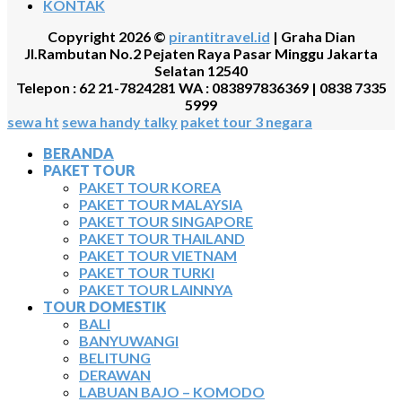
KONTAK
Copyright 2026 ©
pirantitravel.id
| Graha Dian
Jl.Rambutan No.2 Pejaten Raya Pasar Minggu Jakarta
Selatan 12540
Telepon : 62 21-7824281 WA : 083897836369 | 0838 7335
5999
sewa ht
sewa handy talky
paket tour 3 negara
BERANDA
PAKET TOUR
PAKET TOUR KOREA
PAKET TOUR MALAYSIA
PAKET TOUR SINGAPORE
PAKET TOUR THAILAND
PAKET TOUR VIETNAM
PAKET TOUR TURKI
PAKET TOUR LAINNYA
TOUR DOMESTIK
BALI
BANYUWANGI
BELITUNG
DERAWAN
LABUAN BAJO – KOMODO