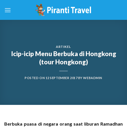
Skip
to
content
ARTIKEL
Icip-icip Menu Berbuka di Hongkong
(tour Hongkong)
POSTED ON
12 SEPTEMBER 2017
BY
WEBADMIN
Berbuka puasa di negara orang saat liburan Ramadhan