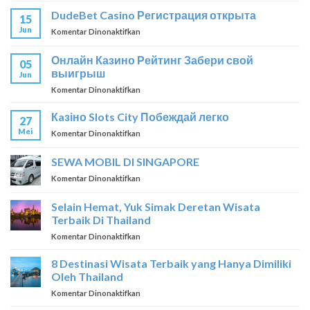
BetMatch.com
DudeBet Casino Регистрация открыта
15
–
Jun
pada
Komentar Dinonaktifkan
Ставка
DudeBet
–
Casino
победа
Онлайн Казино Рейтинг Забери свой
05
Регистрация
выигрыш
Jun
открыта
pada
Komentar Dinonaktifkan
Онлайн
Казино
Кaзіно Slots City Побеждай легко
27
Рейтинг
Mei
pada
Komentar Dinonaktifkan
Забери
Кaзіно
свой
Slots
SEWA MOBIL DI SINGAPORE
выигрыш
City
pada
Komentar Dinonaktifkan
Побеждай
SEWA
легко
MOBIL
Selain Hemat, Yuk Simak Deretan Wisata
DI
Terbaik Di Thailand
SINGAPORE
pada
Komentar Dinonaktifkan
Selain
Hemat,
8 Destinasi Wisata Terbaik yang Hanya Dimiliki
Yuk
Oleh Thailand
Simak
pada
Komentar Dinonaktifkan
Deretan
8
Wisata