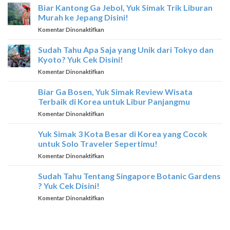
Destinasi
Biar Kantong Ga Jebol, Yuk Simak Trik Liburan
Terbaik
Wisata
Di
Murah ke Jepang Disini!
Terbaik
Thailand
pada
Komentar Dinonaktifkan
yang
Biar
Hanya
Kantong
Sudah Tahu Apa Saja yang Unik dari Tokyo dan
Dimiliki
Ga
Oleh
Kyoto? Yuk Cek Disini!
Jebol,
Thailand
pada
Komentar Dinonaktifkan
Yuk
Sudah
Simak
Tahu
Biar Ga Bosen, Yuk Simak Review Wisata
Trik
Apa
Liburan
Terbaik di Korea untuk Libur Panjangmu
Saja
Murah
pada
Komentar Dinonaktifkan
yang
ke
Biar
Unik
Jepang
Ga
Yuk Simak 3 Kota Besar di Korea yang Cocok
dari
Disini!
Bosen,
Tokyo
untuk Solo Traveler Sepertimu!
Yuk
dan
pada
Komentar Dinonaktifkan
Simak
Kyoto?
Yuk
Review
Yuk
Simak
Sudah Tahu Tentang Singapore Botanic Gardens
Wisata
Cek
3
Terbaik
? Yuk Cek Disini!
Disini!
Kota
di
pada
Komentar Dinonaktifkan
Besar
Korea
Sudah
di
untuk
Tahu
Korea
Libur
Tentang
yang
Panjangmu