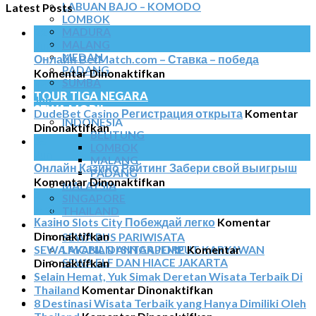
LABUAN BAJO – KOMODO
Latest Posts
LOMBOK
MADURA
22
MALANG
Jun
MEDAN
Онлайн BetMatch.com – Ставка – победа
PADANG
pada
Komentar Dinonaktifkan
SUMBA
Онлайн
15
TOUR TIGA NEGARA
Jun
BetMatch.com
SEWA MOBIL
DudeBet Casino Регистрация открыта
–
Komentar
INDONESIA
pada
Ставка
Dinonaktifkan
BELITUNG
DudeBet
05
–
LOMBOK
Casino
Jun
победа
MALANG
Регистрация
Онлайн Казино Рейтинг Забери свой выигрыш
PADANG
открыта
pada
Komentar Dinonaktifkan
MALAYSIA
Онлайн
27
SINGAPORE
Mei
Казино
THAILAND
Кaзіно Slots City Побеждай легко
Komentar
Рейтинг
SEWA BUS
pada
Dinonaktifkan
Забери
SEWA BUS PARIWISATA
Кaзіно
SEWA MOBIL DI SINGAPORE
Komentar
LAYANAN ANTAR JEMPUT KARYAWAN
свой
pada
SEWA ELF DAN HIACE JAKARTA
Dinonaktifkan
Slots
выигрыш
TIKET ATRAKSI
SEWA
Selain Hemat, Yuk Simak Deretan Wisata Terbaik Di
City
ARTIKEL
MOBIL
pada
Thailand
Komentar Dinonaktifkan
Побеждай
KONTAK
DI
Selain
8 Destinasi Wisata Terbaik yang Hanya Dimiliki Oleh
легко
SINGAPORE
Hemat,
pada