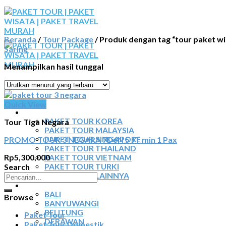
Skip
to
content
Beranda
/
Tour Package
/
Produk dengan tag “tour paket wi
Saring
Menampilkan hasil tunggal
BERANDA
Quick View
PAKET TOUR
PAKET TOUR KOREA
Tour Tiga Negara
PAKET TOUR MALAYSIA
PROMO TOUR 3 NEGARA 7D6N 5 JT min 1 Pax
PAKET TOUR SINGAPORE
PAKET TOUR THAILAND
Rp
5,300,000
PAKET TOUR VIETNAM
Search
PAKET TOUR TURKI
Pencarian
PAKET TOUR LAINNYA
TOUR DOMESTIK
untuk:
BALI
Browse
BANYUWANGI
BELITUNG
Paket Tour
DERAWAN
Paket Tour Domestik