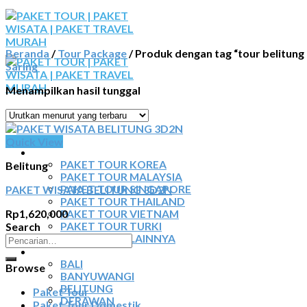
Skip
to
content
Beranda
/
Tour Package
/
Produk dengan tag “tour belitung 
Saring
Menampilkan hasil tunggal
BERANDA
Quick View
PAKET TOUR
PAKET TOUR KOREA
Belitung
PAKET TOUR MALAYSIA
PAKET WISATA BELITUNG 3D2N
PAKET TOUR SINGAPORE
PAKET TOUR THAILAND
Rp
1,620,000
PAKET TOUR VIETNAM
Search
PAKET TOUR TURKI
Pencarian
PAKET TOUR LAINNYA
TOUR DOMESTIK
untuk:
BALI
Browse
BANYUWANGI
BELITUNG
Paket Tour
DERAWAN
Paket Tour Domestik