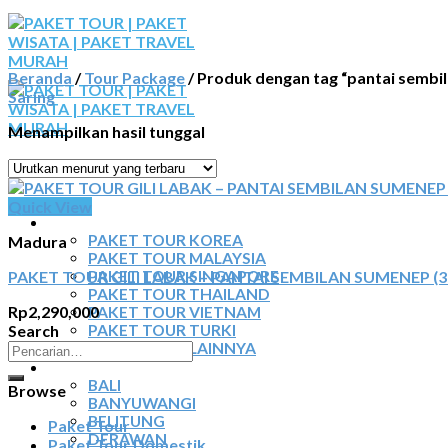
Skip
to
content
Beranda
/
Tour Package
/
Produk dengan tag “pantai sembil
Saring
Menampilkan hasil tunggal
BERANDA
Quick View
PAKET TOUR
PAKET TOUR KOREA
Madura
PAKET TOUR MALAYSIA
PAKET TOUR GILI LABAK – PANTAI SEMBILAN SUMENEP (
PAKET TOUR SINGAPORE
PAKET TOUR THAILAND
Rp
2,290,000
PAKET TOUR VIETNAM
Search
PAKET TOUR TURKI
Pencarian
PAKET TOUR LAINNYA
TOUR DOMESTIK
untuk:
BALI
Browse
BANYUWANGI
BELITUNG
Paket Tour
DERAWAN
Paket Tour Domestik