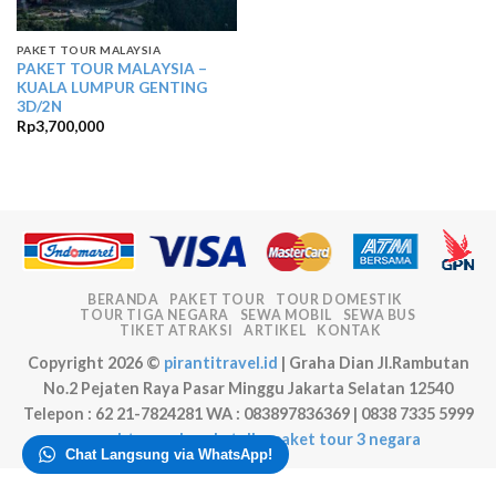
PAKET TOUR MALAYSIA
PAKET TOUR MALAYSIA –
KUALA LUMPUR GENTING
3D/2N
Rp
3,700,000
BERANDA
PAKET TOUR
TOUR DOMESTIK
TOUR TIGA NEGARA
SEWA MOBIL
SEWA BUS
TIKET ATRAKSI
ARTIKEL
KONTAK
Copyright 2026 ©
pirantitravel.id
| Graha Dian Jl.Rambutan
No.2 Pejaten Raya Pasar Minggu Jakarta Selatan 12540
Telepon : 62 21-7824281 WA : 083897836369 | 0838 7335 5999
sewa ht
sewa handy talky
paket tour 3 negara
Chat Langsung via WhatsApp!