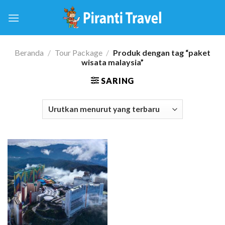
Skip
to
content
Beranda
/
Tour Package
/
Produk dengan tag “paket
wisata malaysia”
SARING