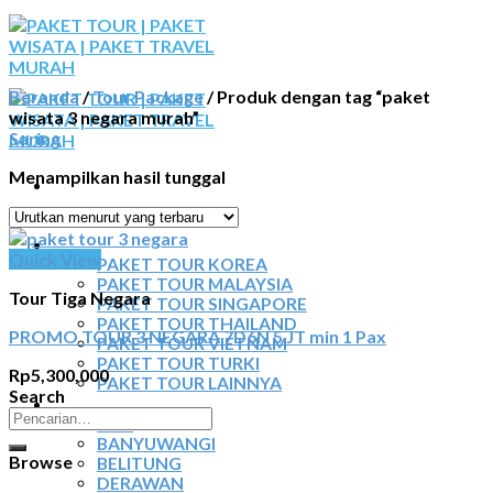
Skip
to
content
Beranda
/
Tour Package
/
Produk dengan tag “paket
wisata 3 negara murah”
Saring
Menampilkan hasil tunggal
BERANDA
PAKET TOUR
Quick View
PAKET TOUR KOREA
PAKET TOUR MALAYSIA
Tour Tiga Negara
PAKET TOUR SINGAPORE
PAKET TOUR THAILAND
PROMO TOUR 3 NEGARA 7D6N 5 JT min 1 Pax
PAKET TOUR VIETNAM
PAKET TOUR TURKI
Rp
5,300,000
PAKET TOUR LAINNYA
Search
TOUR DOMESTIK
Pencarian
BALI
untuk:
BANYUWANGI
Browse
BELITUNG
DERAWAN