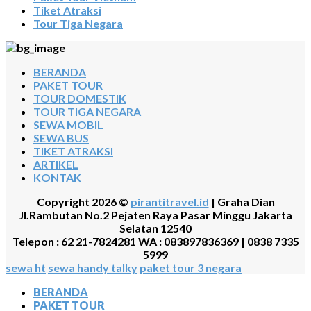
Tiket Atraksi
Tour Tiga Negara
BERANDA
PAKET TOUR
TOUR DOMESTIK
TOUR TIGA NEGARA
SEWA MOBIL
SEWA BUS
TIKET ATRAKSI
ARTIKEL
KONTAK
Copyright 2026 ©
pirantitravel.id
| Graha Dian
Jl.Rambutan No.2 Pejaten Raya Pasar Minggu Jakarta
Selatan 12540
Telepon : 62 21-7824281 WA : 083897836369 | 0838 7335
5999
sewa ht
sewa handy talky
paket tour 3 negara
BERANDA
PAKET TOUR