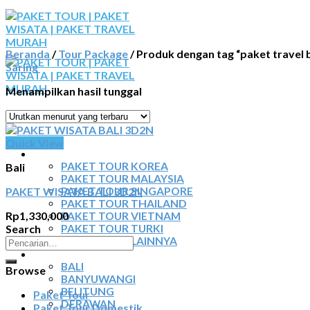
Skip
to
content
Beranda
/
Tour Package
/
Produk dengan tag “paket travel 
Saring
Menampilkan hasil tunggal
BERANDA
Quick View
PAKET TOUR
PAKET TOUR KOREA
Bali
PAKET TOUR MALAYSIA
PAKET WISATA BALI 3D2N
PAKET TOUR SINGAPORE
PAKET TOUR THAILAND
Rp
1,330,000
PAKET TOUR VIETNAM
Search
PAKET TOUR TURKI
Pencarian
PAKET TOUR LAINNYA
TOUR DOMESTIK
untuk:
BALI
Browse
BANYUWANGI
BELITUNG
Paket Tour
DERAWAN
Paket Tour Domestik