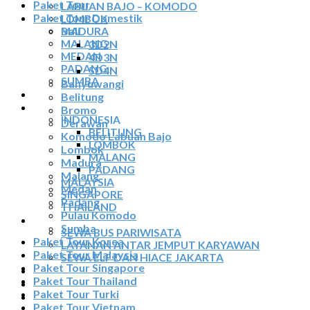
Paket Tour
LABUAN BAJO – KOMODO
Paket Tour Domestik
LOMBOK
Bali
MADURA
MALANG
3D2N
MEDAN
4D3N
PADANG
5D4N
SUMBA
Banyuwangi
TOUR TIGA NEGARA
Belitung
SEWA MOBIL
Bromo
INDONESIA
Derawan
BELITUNG
Komodo Labuan Bajo
LOMBOK
Lombok
MALANG
Madura
PADANG
Malang
MALAYSIA
Medan
SINGAPORE
Padang
THAILAND
Pulau Komodo
SEWA BUS
Sumba
SEWA BUS PARIWISATA
Paket Tour Korea
LAYANAN ANTAR JEMPUT KARYAWAN
Paket Tour Malaysia
SEWA ELF DAN HIACE JAKARTA
Paket Tour Singapore
TIKET ATRAKSI
Paket Tour Thailand
ARTIKEL
Paket Tour Turki
KONTAK
Paket Tour Vietnam