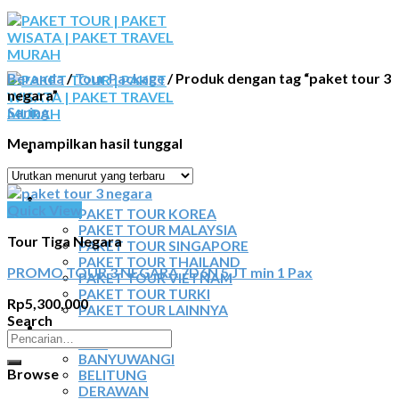
Skip
to
content
Beranda
/
Tour Package
/
Produk dengan tag “paket tour 3
negara”
Saring
Menampilkan hasil tunggal
BERANDA
PAKET TOUR
Quick View
PAKET TOUR KOREA
PAKET TOUR MALAYSIA
Tour Tiga Negara
PAKET TOUR SINGAPORE
PAKET TOUR THAILAND
PROMO TOUR 3 NEGARA 7D6N 5 JT min 1 Pax
PAKET TOUR VIETNAM
PAKET TOUR TURKI
Rp
5,300,000
PAKET TOUR LAINNYA
Search
TOUR DOMESTIK
Pencarian
BALI
untuk:
BANYUWANGI
Browse
BELITUNG
DERAWAN