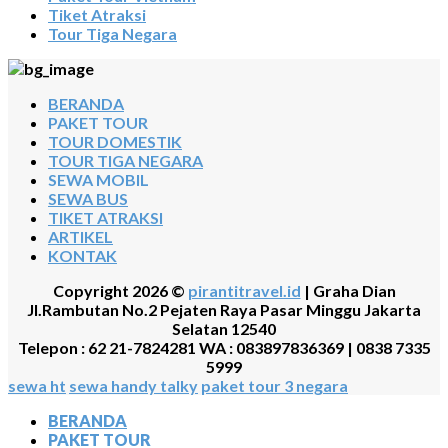
Tiket Atraksi
Tour Tiga Negara
BERANDA
PAKET TOUR
TOUR DOMESTIK
TOUR TIGA NEGARA
SEWA MOBIL
SEWA BUS
TIKET ATRAKSI
ARTIKEL
KONTAK
Copyright 2026 ©
pirantitravel.id
| Graha Dian
Jl.Rambutan No.2 Pejaten Raya Pasar Minggu Jakarta
Selatan 12540
Telepon : 62 21-7824281 WA : 083897836369 | 0838 7335
5999
sewa ht
sewa handy talky
paket tour 3 negara
BERANDA
PAKET TOUR