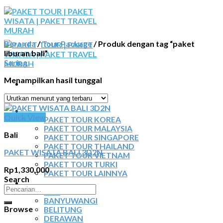
Skip
to
content
Beranda
/
Tour Package
/
Produk dengan tag “paket
liburan bali”
Saring
Menampilkan hasil tunggal
BERANDA
PAKET TOUR
Quick View
PAKET TOUR KOREA
PAKET TOUR MALAYSIA
Bali
PAKET TOUR SINGAPORE
PAKET TOUR THAILAND
PAKET WISATA BALI 3D2N
PAKET TOUR VIETNAM
PAKET TOUR TURKI
Rp
1,330,000
PAKET TOUR LAINNYA
Search
TOUR DOMESTIK
Pencarian
BALI
untuk:
BANYUWANGI
Browse
BELITUNG
DERAWAN