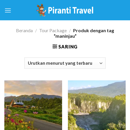
Skip
to
content
Beranda
/
Tour Package
/
Produk dengan tag
“maninjau”
SARING