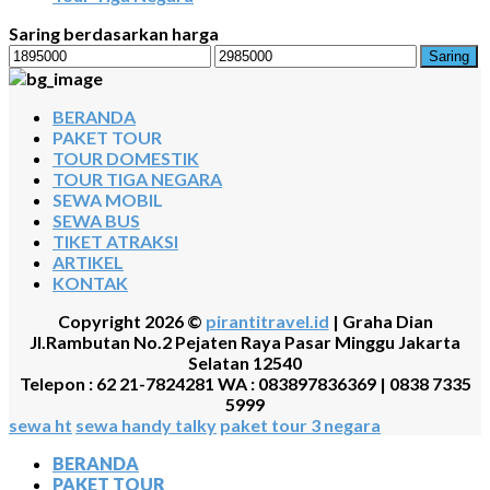
Saring berdasarkan harga
Harga
Harga
Saring
terendah
tertinggi
BERANDA
PAKET TOUR
TOUR DOMESTIK
TOUR TIGA NEGARA
SEWA MOBIL
SEWA BUS
TIKET ATRAKSI
ARTIKEL
KONTAK
Copyright 2026 ©
pirantitravel.id
| Graha Dian
Jl.Rambutan No.2 Pejaten Raya Pasar Minggu Jakarta
Selatan 12540
Telepon : 62 21-7824281 WA : 083897836369 | 0838 7335
5999
sewa ht
sewa handy talky
paket tour 3 negara
BERANDA
PAKET TOUR