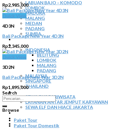
LABUAN BAJO – KOMODO
Rp
2,985,000
LOMBOK
MADURA
Quick View
MALANG
MEDAN
4D3N
PADANG
SUMBA
Bali Package New Year 4D3N
TOUR TIGA NEGARA
SEWA MOBIL
Rp
2,345,000
INDONESIA
BELITUNG
Quick View
LOMBOK
MALANG
3D2N
PADANG
MALAYSIA
Bali Package New Year 3D2N
SINGAPORE
THAILAND
Rp
1,895,000
SEWA BUS
Search
SEWA BUS PARIWISATA
Pencarian
LAYANAN ANTAR JEMPUT KARYAWAN
untuk:
SEWA ELF DAN HIACE JAKARTA
Browse
TIKET ATRAKSI
ARTIKEL
Paket Tour
KONTAK
Paket Tour Domestik