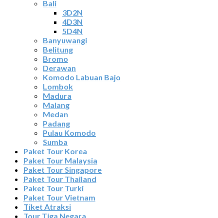
Bali
3D2N
4D3N
5D4N
Banyuwangi
Belitung
Bromo
Derawan
Komodo Labuan Bajo
Lombok
Madura
Malang
Medan
Padang
Pulau Komodo
Sumba
Paket Tour Korea
Paket Tour Malaysia
Paket Tour Singapore
Paket Tour Thailand
Paket Tour Turki
Paket Tour Vietnam
Tiket Atraksi
Tour Tiga Negara