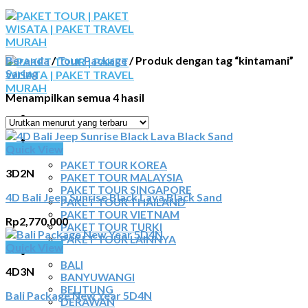
Skip
to
content
Beranda
/
Tour Package
/
Produk dengan tag “kintamani”
Saring
Menampilkan semua 4 hasil
BERANDA
Quick View
PAKET TOUR
PAKET TOUR KOREA
3D2N
PAKET TOUR MALAYSIA
PAKET TOUR SINGAPORE
4D Bali Jeep Sunrise Black Lava Black Sand
PAKET TOUR THAILAND
PAKET TOUR VIETNAM
Rp
2,770,000
PAKET TOUR TURKI
PAKET TOUR LAINNYA
Quick View
TOUR DOMESTIK
BALI
4D3N
BANYUWANGI
BELITUNG
Bali Package New Year 5D4N
DERAWAN