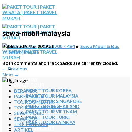
Skip
to
content
sewa-mobil-malaysia
Published
9 Mei 2019
at
700 × 484
in
Sewa Mobil & Bus
Wisata Malaysia
Both comments and trackbacks are currently closed.
←
Previous
Next
→
BERANDA
PAKET TOUR
BERANDA
PAKET TOUR KOREA
PAKET TOUR MALAYSIA
PAKET TOUR
PAKET TOUR SINGAPORE
TOUR DOMESTIK
PAKET TOUR THAILAND
TOUR TIGA NEGARA
PAKET TOUR VIETNAM
SEWA MOBIL
PAKET TOUR TURKI
SEWA BUS
PAKET TOUR LAINNYA
TIKET ATRAKSI
TOUR DOMESTIK
ARTIKEL