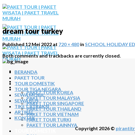
Skip
to
content
dream tour turkey
Published
12 Mei 2022
at
720 × 480
in
SCHOOL HOLIDAY ED
Both comments and trackbacks are currently closed.
BERANDA
PAKET TOUR
BERANDA
TOUR DOMESTIK
PAKET TOUR
TOUR TIGA NEGARA
PAKET TOUR KOREA
SEWA MOBIL
PAKET TOUR MALAYSIA
SEWA BUS
PAKET TOUR SINGAPORE
TIKET ATRAKSI
PAKET TOUR THAILAND
ARTIKEL
PAKET TOUR VIETNAM
KONTAK
PAKET TOUR TURKI
PAKET TOUR LAINNYA
Copyright 2026 ©
pirantitr
TOUR DOMESTIK