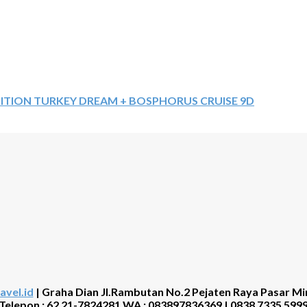
ITION TURKEY DREAM + BOSPHORUS CRUISE 9D
avel.id
| Graha Dian Jl.Rambutan No.2 Pejaten Raya Pasar Mi
Telepon : 62 21-7824281 WA : 083897836369 | 0838 7335 599