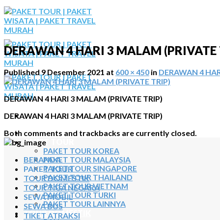
Skip
to
content
DERAWAN 4 HARI 3 MALAM (PRIVATE 
Published
9 Desember 2021
at
600 × 450
in
DERAWAN 4 HARI
DERAWAN 4 HARI 3 MALAM (PRIVATE TRIP)
DERAWAN 4 HARI 3 MALAM (PRIVATE TRIP)
BERANDA
Both comments and trackbacks are currently closed.
PAKET TOUR
PAKET TOUR KOREA
BERANDA
PAKET TOUR MALAYSIA
PAKET TOUR
PAKET TOUR SINGAPORE
PAKET TOUR THAILAND
TOUR DOMESTIK
PAKET TOUR VIETNAM
TOUR TIGA NEGARA
PAKET TOUR TURKI
SEWA MOBIL
PAKET TOUR LAINNYA
SEWA BUS
TOUR DOMESTIK
TIKET ATRAKSI