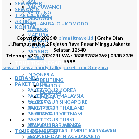
BALI
SEWA MOBIL
BANYUWANGI
SEWA BUS
BELITUNG
TIKET ATRAKSI
DERAWAN
ARTIKEL
LABUAN BAJO – KOMODO
KONTAK
LOMBOK
MADURA
Copyright 2026 ©
pirantitravel.id
| Graha Dian
MALANG
Jl.Rambutan No.2 Pejaten Raya Pasar Minggu Jakarta
MEDAN
Selatan 12540
PADANG
Telepon : 62 21-7824281 WA : 083897836369 | 0838 7335
SUMBA
5999
TOUR TIGA NEGARA
sewa ht
sewa handy talky
paket tour 3 negara
SEWA MOBIL
INDONESIA
BERANDA
BELITUNG
PAKET TOUR
LOMBOK
PAKET TOUR KOREA
MALANG
PAKET TOUR MALAYSIA
PADANG
PAKET TOUR SINGAPORE
MALAYSIA
PAKET TOUR THAILAND
SINGAPORE
PAKET TOUR VIETNAM
THAILAND
PAKET TOUR TURKI
SEWA BUS
PAKET TOUR LAINNYA
SEWA BUS PARIWISATA
LAYANAN ANTAR JEMPUT KARYAWAN
TOUR DOMESTIK
SEWA ELF DAN HIACE JAKARTA
BALI