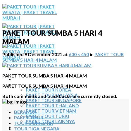
Skip
to
content
PAKET TOUR SUMBA 5 HARI 4
MALAM
Published
9 Desember 2021
at
600 × 450
in
PAKET TOUR
SUMBA 5 HARI 4 MALAM
PAKET TOUR SUMBA 5 HARI 4 MALAM
BERANDA
PAKET TOUR
PAKET TOUR SUMBA 5 HARI 4 MALAM
PAKET TOUR KOREA
PAKET TOUR MALAYSIA
Both comments and trackbacks are currently closed.
PAKET TOUR SINGAPORE
PAKET TOUR THAILAND
PAKET TOUR VIETNAM
BERANDA
PAKET TOUR TURKI
PAKET TOUR
PAKET TOUR LAINNYA
TOUR DOMESTIK
TOUR DOMESTIK
TOUR TIGA NEGARA