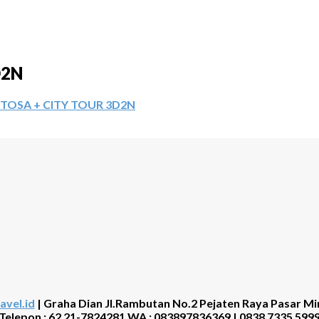
D2N
TOSA + CITY TOUR 3D2N
avel.id
| Graha Dian Jl.Rambutan No.2 Pejaten Raya Pasar Mi
Telepon : 62 21-7824281 WA : 083897836369 | 0838 7335 599