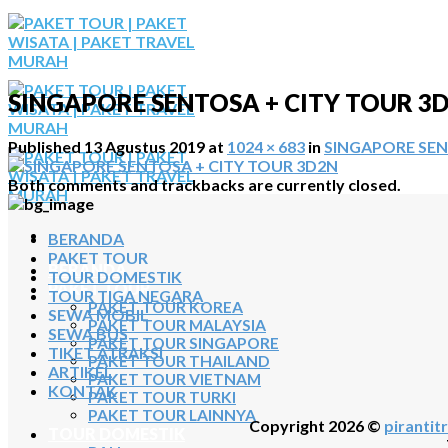
Skip
to
content
SINGAPORE SENTOSA + CITY TOUR 3
Published
13 Agustus 2019
at
1024 × 683
in
SINGAPORE SEN
Both comments and trackbacks are currently closed.
BERANDA
PAKET TOUR
BERANDA
TOUR DOMESTIK
PAKET TOUR
TOUR TIGA NEGARA
PAKET TOUR KOREA
SEWA MOBIL
PAKET TOUR MALAYSIA
SEWA BUS
PAKET TOUR SINGAPORE
TIKET ATRAKSI
PAKET TOUR THAILAND
ARTIKEL
PAKET TOUR VIETNAM
KONTAK
PAKET TOUR TURKI
PAKET TOUR LAINNYA
Copyright 2026 ©
pirantitr
TOUR DOMESTIK