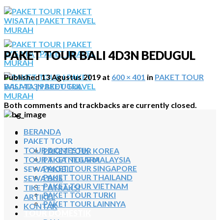
Skip
to
content
PAKET TOUR BALI 4D3N BEDUGUL
Published
13 Agustus 2019
at
600 × 401
in
PAKET TOUR
BALI 4D3N BEDUGUL
Both comments and trackbacks are currently closed.
BERANDA
BERANDA
PAKET TOUR
PAKET TOUR
TOUR DOMESTIK
PAKET TOUR KOREA
TOUR TIGA NEGARA
PAKET TOUR MALAYSIA
SEWA MOBIL
PAKET TOUR SINGAPORE
PAKET TOUR THAILAND
SEWA BUS
PAKET TOUR VIETNAM
TIKET ATRAKSI
PAKET TOUR TURKI
ARTIKEL
PAKET TOUR LAINNYA
KONTAK
TOUR DOMESTIK