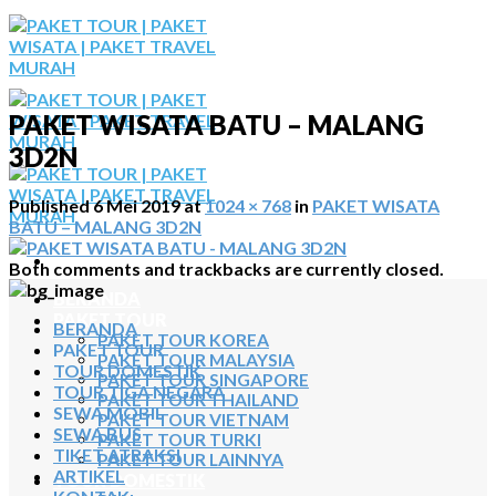
Skip
to
content
PAKET WISATA BATU – MALANG
3D2N
Published
6 Mei 2019
at
1024 × 768
in
PAKET WISATA
BATU – MALANG 3D2N
Both comments and trackbacks are currently closed.
BERANDA
PAKET TOUR
BERANDA
PAKET TOUR KOREA
PAKET TOUR
PAKET TOUR MALAYSIA
TOUR DOMESTIK
PAKET TOUR SINGAPORE
TOUR TIGA NEGARA
PAKET TOUR THAILAND
SEWA MOBIL
PAKET TOUR VIETNAM
SEWA BUS
PAKET TOUR TURKI
TIKET ATRAKSI
PAKET TOUR LAINNYA
ARTIKEL
TOUR DOMESTIK