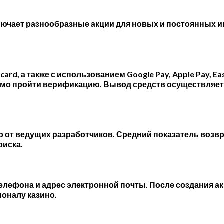
лючает разнообразные акции для новых и постоянных и
card, а также с использованием Google Pay, Apple Pay, 
мо пройти верификацию. Вывод средств осуществляетс
р от ведущих разработчиков. Средний показатель возвр
оиска.
телефона и адрес электронной почты. После создания 
оналу казино.