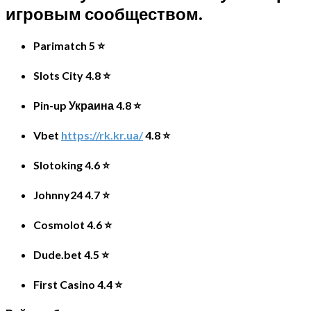
игровым сообществом.
Parimatch 5 ⭐
Slots City 4.8 ⭐
Pin-up Украина 4.8 ⭐
Vbet
https://rk.kr.ua/
4.8 ⭐
Slotoking 4.6 ⭐
Johnny24 4.7 ⭐
Cosmolot 4.6 ⭐
Dude.bet 4.5 ⭐
First Casino 4.4 ⭐