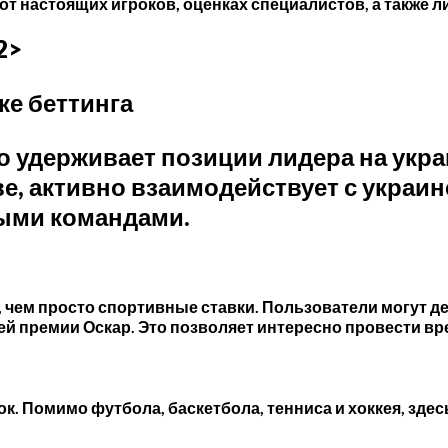
от настоящих игроков, оценках специалистов, а также 
2>
ке беттинга
о удерживает позиции лидера на укра
ве, активно взаимодействует с укра
ыми командами.
 чем просто спортивные ставки. Пользователи могут д
 премии Оскар. Это позволяет интересно провести время
ок. Помимо футбола, баскетбола, тенниса и хоккея, зд