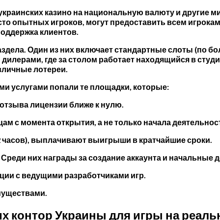
раинских казино на национальную валюту и другие ми
осто опытных игроков, могут предоставить всем игрока
поддержка клиентов.
здела. Один из них включает стандартные слоты (по бо
 дилерами, где за столом работает находящийся в студ
зличные лотереи.
ми услугами попали те площадки, которые:
отзыва лицензии ближе к нулю.
м с момента открытия, а не только начала деятельност
 часов), выплачивают выигрыши в кратчайшие сроки.
Среди них награды за создание аккаунта и начальные 
ции с ведущими разработчиками игр.
муществами.
их контор Украины для игры на реал