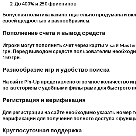
До 400% и 250 фриспинов
Бонусная политика казино тщательно продумана и вк
своей щедростью и разнообразием.
Пополнение счета и вывод средств
Игроки могут пополнить счет через карты Visa и Master
грн. Перед выводом средств пользователям необходи
150 грн.
Разнообразие игр и удобство поиска
На сайте Pin-Up представлено огромное количество иг
по категориям с удобными фильтрами для быстрого п
Регистрация и верификация
Для регистрации на сайте необходимо указать номер 
верификации для получения полного доступа к функци
Круглосуточная поддержка