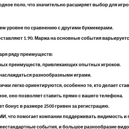
водное поло, что значительно расширяет выбор для игро
ем уровне по сравнению с другими букмекерами.
авляют 1.90. Маржа на основные события варьируется 
аря ряду преимуществ:
вых преимуществ, привлекающих опытных игроков.
 наслаждаться разнообразными играми.
ки легко ориентируются, особенно те, кто делает став
е, оно позволяет ставить прямо с вашего телефона.
т бонус в размере 2500 гривен за регистрацию.
СМИ, что помогает компании поддерживать видимость и
 нестандартные события, и большое разнообразие видо