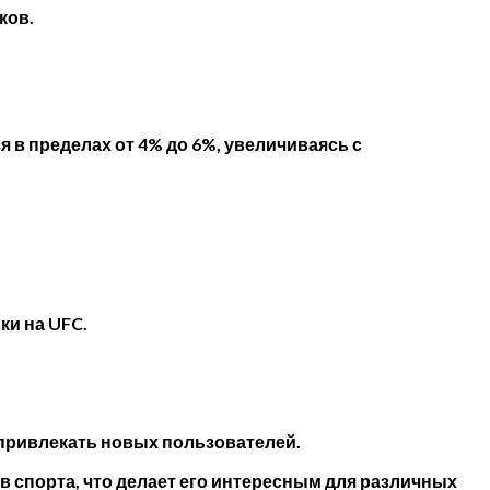
ков.
в пределах от 4% до 6%, увеличиваясь с
ки на UFC.
 привлекать новых пользователей.
в спорта, что делает его интересным для различных