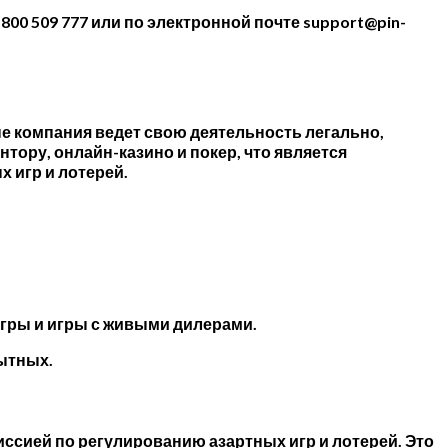
800 509 777 или по электронной почте support@pin-
не компания ведет свою деятельность легально,
тору, онлайн-казино и покер, что является
 игр и лотерей.
игры и игры с живыми дилерами.
ытных.
ссией по регулированию азартных игр и лотерей. Это