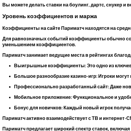
Вы можете делать ставки на боулинг, дартс, снукер и 
Уровень коэффициентов и маржа
Коэффициенты на сайте Париматч находятся на средн
Для равнозначных событий коэффициенты обычно сост
уменьшением коэффициентов.
Париматч занимает ведущие места в рейтингах благод
Выигрышные коэффициенты: Это одно из ключе
Большое разнообразие казино-игр: Игроки могут
Профессионально разработанный сайт: Даже нович
Мобильное приложение: Функциональное и удобно
Бонус для новичков: Каждый новый игрок получае
Париматч активно взаимодействует с ТВ и интернет-
Париматч предлагает широкий спектр ставок, включая