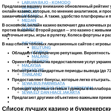
LABUAN BAJO – KOMODO
Предлагаем вашему вниманию обновленный рейтинг ук
LOMBOK
онлайн казино, которые, по мнению аналитиков, и пр
MADURA
MALANG
заманчивые бонусы. А также, удобство платформы и 
MEDAN
PADANG
В основном, онлайн казино включают два ключевых ра
SUMBA
против машины. Второй раздел — это казино с живыми
TOUR TIGA NEGARA
карточные игры, игры в рулетку, Колеса фортуны и ра
SEWA MOBIL
INDONESIA
В наш список топовых лицензионных сайтов с игровы
BELITUNG
LOMBOK
Обладают безупречную репутацию. Вероятность 
MALANG
PADANG
Ориентированы на предоставление услуг украинца
MALAYSIA
SINGAPORE
Несмотря на стандартные периоды вывода (до 72
THAILAND
SEWA BUS
Предоставляют бонусы, которые легко отыграть. 
SEWA BUS PARIWISATA
LAYANAN ANTAR JEMPUT KARYAWAN
Проводят крупные сетевые турниры в коллабора
SEWA ELF DAN HIACE JAKARTA
TIKET ATRAKSI
Предлагают другими объективно важными преи
ARTIKEL
KONTAK
Список лучших казино и букмекерск